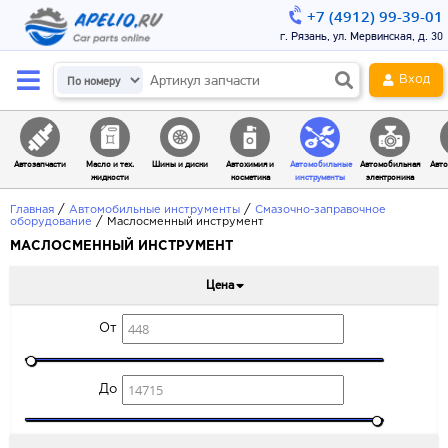
+7 (4912) 99-39-01
г. Рязань, ул. Мервинская, д. 30
Вход
Автозапчасти
Масло и тех.
Шины и диски
Автохимия и
Автомобильные
Автомобильная
Авто
жидкости
косметика
инструменты
электроника
/
/
Главная
Автомобильные инструменты
Смазочно-заправочное
/
оборудование
Маслосменный инструмент
МАСЛОСМЕННЫЙ ИНСТРУМЕНТ
Цена
От
До