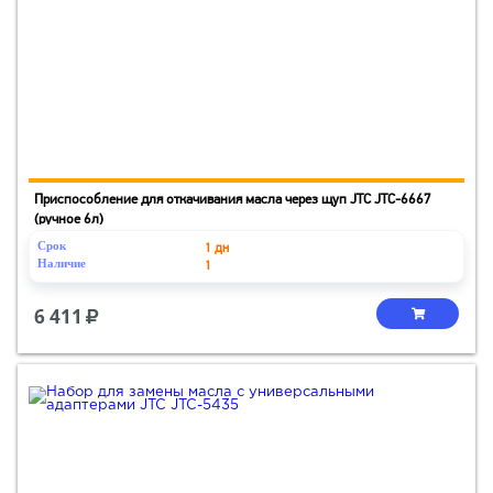
Приспособление для откачивания масла через щуп JTC JTC-6667
(ручное 6л)
Срок
1 дн
Наличие
1
6 411