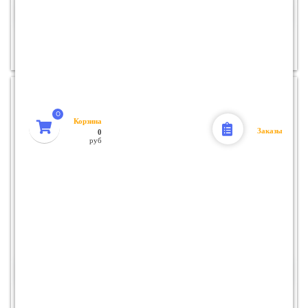
Срок
0 дн
Наличие
1
14 715
Корзина
Заказы
0
руб
Приспособление для откачки и заправки технических жидкостей JTC
JTC-1024 (пневматический привод, 6л)
Срок
2-3 дн
Наличие
1
16 363