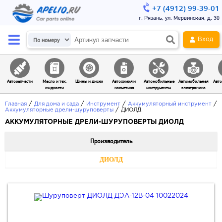
+7 (4912) 99-39-01
г. Рязань, ул. Мервинская, д. 30
Вход
Автозапчасти
Масло и тех.
Шины и диски
Автохимия и
Автомобильные
Автомобильная
Авто
жидкости
косметика
инструменты
электроника
/
/
/
/
Главная
Для дома и сада
Инструмент
Аккумуляторный инструмент
/
Аккумуляторные дрели-шуруповерты
ДИОЛД
АККУМУЛЯТОРНЫЕ ДРЕЛИ-ШУРУПОВЕРТЫ ДИОЛД
Производитель
ДИОЛД