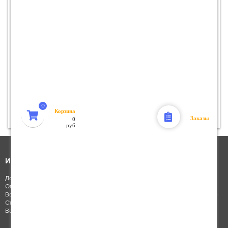
Шуруповерт ДИОЛД ДЭА-20ЛИ-03У 10300020
Нет в наличии
Корзина
Заказы
0
руб
Интернет-магазин
Каталог товаров
Доставка заказа
Каталог запчастей
Оплата заказа
Масла и ГСМ
Возврат заказа
Электрооборудование
Стать клиентом
Шины и диски
Восстановление пароля
Аксессуары
Инструмент
Для дома и сада