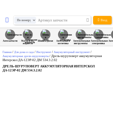
Вход
Автозапчасти
Масло и тех.
Шины и диски
Автохимия и
Автомобильные
Автомобильная
Авт
жидкости
косметика
инструменты
электроника
/
/
/
/
Главная
Для дома и сада
Инструмент
Аккумуляторный инструмент
/
Дрель-шуруповерт аккумуляторная
Аккумуляторные дрели-шуруповерты
Интерскол ДА-12ЭР-02 ДМ 534.3.2.02
ДРЕЛЬ-ШУРУПОВЕРТ АККУМУЛЯТОРНАЯ ИНТЕРСКОЛ
ДА-12ЭР-02 ДМ 534.3.2.02