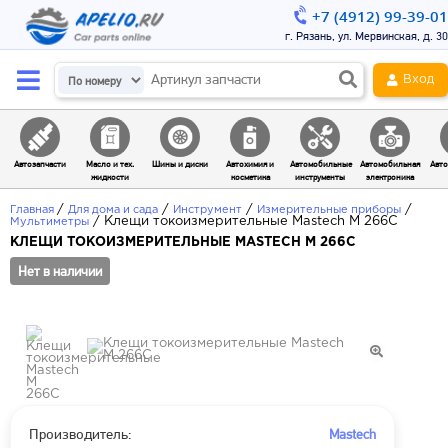
+7 (4912) 99-39-01
г. Рязань, ул. Мервинская, д. 30
Вход
Автозапчасти
Масло и тех.
Шины и диски
Автохимия и
Автомобильные
Автомобильная
Авто
жидкости
косметика
инструменты
электроника
/
/
/
/
Главная
Для дома и сада
Инструмент
Измерительные приборы
/
Клещи токоизмерительные Mastech M 266C
Мультиметры
КЛЕЩИ ТОКОИЗМЕРИТЕЛЬНЫЕ MASTECH M 266C
Нет в наличии
Производитель:
Mastech