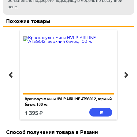
обязательно подберете подходящую модель по доступной
цене.
Похожие товары
0
Краскопульт мини HVLP AIRLINE ATSG012, верхний
Кра
бачок, 100 мл
бач
1 395
1 
Способ получения товара в Рязани