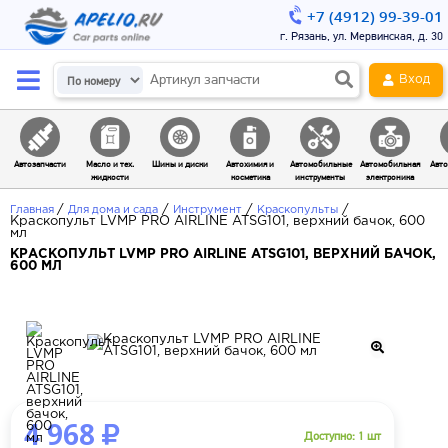
+7 (4912) 99-39-01
г. Рязань, ул. Мервинская, д. 30
Вход
Автозапчасти
Масло и тех.
Шины и диски
Автохимия и
Автомобильные
Автомобильная
Авто
жидкости
косметика
инструменты
электроника
/
/
/
/
Главная
Для дома и сада
Инструмент
Краскопульты
Краскопульт LVMP PRO AIRLINE ATSG101, верхний бачок, 600
мл
КРАСКОПУЛЬТ LVMP PRO AIRLINE ATSG101, ВЕРХНИЙ БАЧОК,
600 МЛ
4 968
Доступно: 1 шт