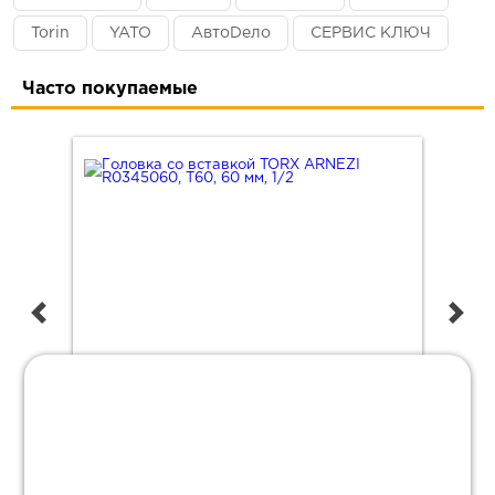
Torin
YATO
АвтоDело
СЕРВИС КЛЮЧ
Часто покупаемые
Головка со вставкой TORX ARNEZI R0345060, T60,
Отв
60 мм, 1/2"
AIR
158
1