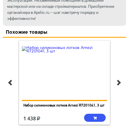
эксплуатации. Незаменимый помощник в домашней
мастерской или на складе стройматериалов. Приобретение
органайзера в Apelio.ru – шаг навстречу порядку и
эффективности!
Похожие товары
ZI
Набор силиконовых лотков Arnezi R7201041, 3 шт
Ков
1 438
1 