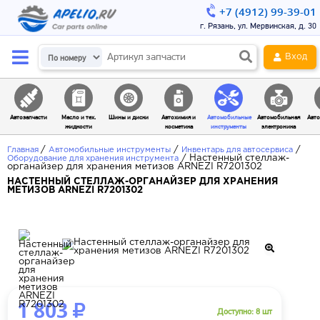
+7 (4912) 99-39-01
г. Рязань, ул. Мервинская, д. 30
Вход
Автозапчасти
Масло и тех.
Шины и диски
Автохимия и
Автомобильные
Автомобильная
Авто
жидкости
косметика
инструменты
электроника
/
/
/
Главная
Автомобильные инструменты
Инвентарь для автосервиса
/
Настенный стеллаж-
Оборудование для хранения инструмента
органайзер для хранения метизов ARNEZI R7201302
НАСТЕННЫЙ СТЕЛЛАЖ-ОРГАНАЙЗЕР ДЛЯ ХРАНЕНИЯ
МЕТИЗОВ ARNEZI R7201302
1 803
Доступно: 8 шт