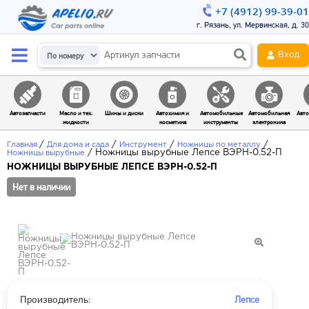
+7 (4912) 99-39-01
г. Рязань, ул. Мервинская, д. 30
Вход
Автозапчасти
Масло и тех.
Шины и диски
Автохимия и
Автомобильные
Автомобильная
Авто
жидкости
косметика
инструменты
электроника
/
/
/
/
Главная
Для дома и сада
Инструмент
Ножницы по металлу
/
Ножницы вырубные Лепсе ВЭРН-0.52-П
Ножницы вырубные
НОЖНИЦЫ ВЫРУБНЫЕ ЛЕПСЕ ВЭРН-0.52-П
Нет в наличии
Производитель:
Лепсе