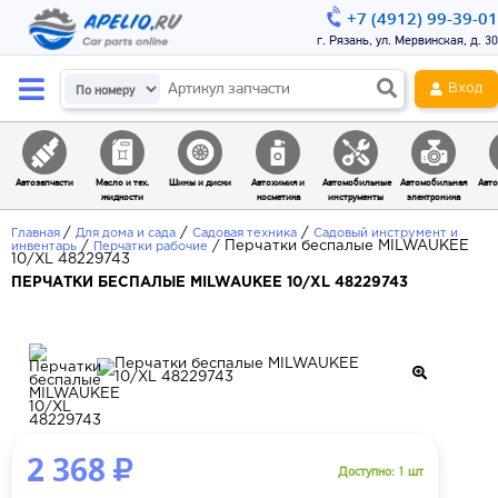
+7 (4912) 99-39-01
г. Рязань, ул. Мервинская, д. 30
Вход
Автозапчасти
Масло и тех.
Шины и диски
Автохимия и
Автомобильные
Автомобильная
Авто
жидкости
косметика
инструменты
электроника
/
/
/
Главная
Для дома и сада
Садовая техника
Садовый инструмент и
/
/
Перчатки беспалые MILWAUKEE
инвентарь
Перчатки рабочие
10/XL 48229743
ПЕРЧАТКИ БЕСПАЛЫЕ MILWAUKEE 10/XL 48229743
2 368
Доступно: 1 шт