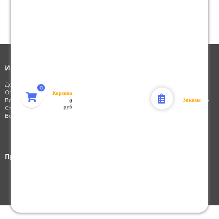
TOUCH UP PAINT 406, флакон с кисточкой
N4
116
3
Интернет-магазин
Каталог товаров
Доставка заказа
Каталог запчастей
Корзина
Оплата заказа
Масла и ГСМ
Заказы
0
Возврат заказа
Электрооборудование
руб
Стать клиентом
Шины и диски
Восстановление пароля
Аксессуары
Инструмент
Для дома и сада
Для отдыха
Присоединяйся к нам: