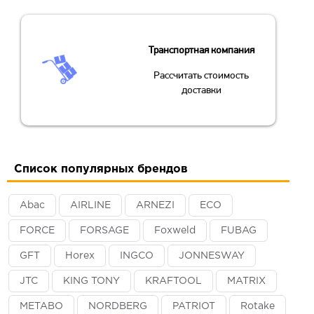
Транспортная компания
Рассчитать стоимость
доставки
Список популярных брендов
Abac
AIRLINE
ARNEZI
ECO
FORCE
FORSAGE
Foxweld
FUBAG
GFT
Horex
INGCO
JONNESWAY
JTC
KING TONY
KRAFTOOL
MATRIX
METABO
NORDBERG
PATRIOT
Rotake