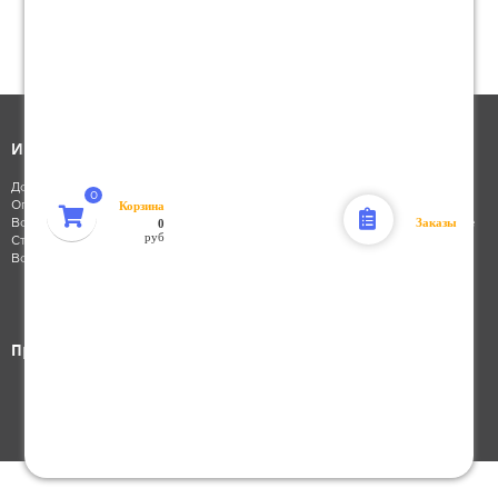
545
7
Интернет-магазин
Каталог товаров
Доставка заказа
Каталог запчастей
Корзина
Оплата заказа
Масла и ГСМ
Заказы
0
Возврат заказа
Электрооборудование
руб
Стать клиентом
Шины и диски
Восстановление пароля
Аксессуары
Инструмент
Для дома и сада
Для отдыха
Присоединяйся к нам: