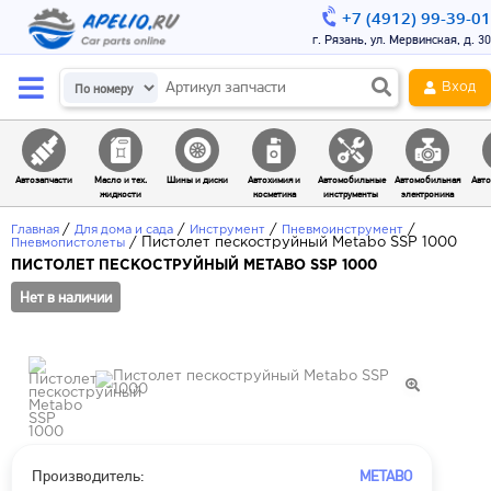
+7 (4912) 99-39-01
г. Рязань, ул. Мервинская, д. 30
Вход
Автозапчасти
Масло и тех.
Шины и диски
Автохимия и
Автомобильные
Автомобильная
Авто
жидкости
косметика
инструменты
электроника
/
/
/
/
Главная
Для дома и сада
Инструмент
Пневмоинструмент
/
Пистолет пескоструйный Metabo SSP 1000
Пневмопистолеты
ПИСТОЛЕТ ПЕСКОСТРУЙНЫЙ METABO SSP 1000
Нет в наличии
Производитель:
METABO