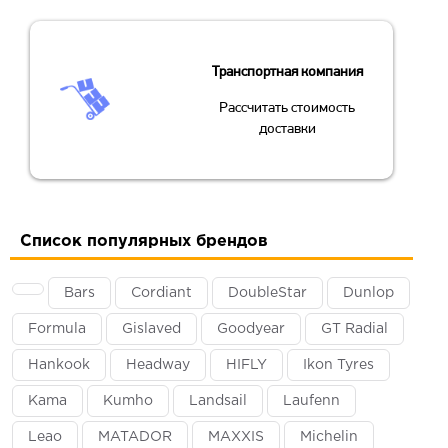
Транспортная компания
Рассчитать стоимость
доставки
Список популярных брендов
Bars
Cordiant
DoubleStar
Dunlop
Formula
Gislaved
Goodyear
GT Radial
Hankook
Headway
HIFLY
Ikon Tyres
Kama
Kumho
Landsail
Laufenn
Leao
MATADOR
MAXXIS
Michelin