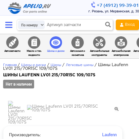
+7 (4912) 99-39-01
г. Рязань, ул. Мервинская, д. 30
Вход
Автозапчасти
Масло и тех.
Шины и диски
Автохимия и
Автомобильные
Автомобильная
Авто
жидкости
косметика
инструменты
электроника
/
/
/
/
Шины Laufenn
Главная
Шины и диски
Шины
Легковые шины
LV01 215/70R15C 109/107S
ШИНЫ LAUFENN LV01 215/70R15C 109/107S
Нет в наличии
Производитель:
Laufenn